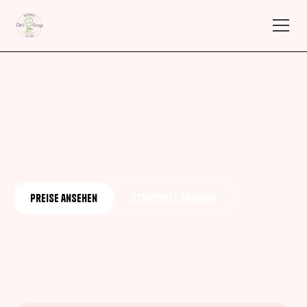
Genussvoll durch den Tag
mit Eis, Kaffee & Kuchen
Ob cremiges Eis, aromatischer Kaffee oder
hausgemachter Kuchen – hier findest du unsere aktuellen
Klassiker.
Preise ansehen
Standorte ansehen